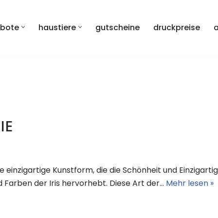
bote
haustiere
gutscheine
druckpreise
IE
ine einzigartige Kunstform, die die Schönheit und Einzigart
d Farben der Iris hervorhebt. Diese Art der…
Mehr lesen »