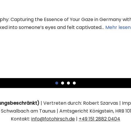
hy: Capturing the Essence of Your Gaze in Germany with 
ked into someone’s eyes and felt captivated…
Mehr lesen
tungsbeschränkt)
| Vertreten durch: Robert Szarvas |
Imp
4 Schwalbach am Taunus | Amtsgericht Königstein, HRB 101
Kontakt:
info@fotohirsch.de
|
+49 151 2882 0404